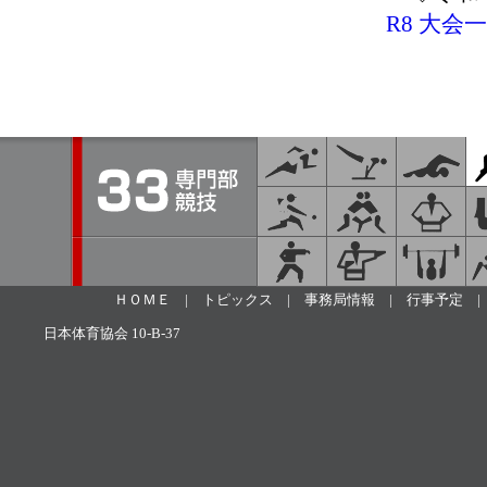
R8 大会
ＨＯＭＥ
|
トピックス
|
事務局情報
|
行事予定
日本体育協会 10-B-37