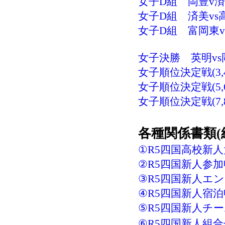
女子D組 岡豊v済美
女子D組 済美vs高
女子D組 富岡東vs
女子決勝 英明vs岡
女子順位決定戦(3,4
女子順位決定戦(5,6
女子順位決定戦(7,8
各種関係書類
①R5四国高校新人大
②R5四国新人参加申
③R5四国新人エント
④R5四国新人宿泊申
⑤R5四国新人チー
⑥R5四国新人組合せ