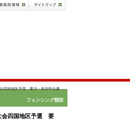
会四国地区予選 要項・参加申込書
フェンシング競技
大会四国地区予選 要