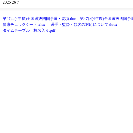
2025 26 7
第47回(4年度)全国選抜四国予選・要項.doc
第47回(4年度)全国選抜四国予選
健康チェックシート.xlsx
選手・監督・観客の対応について.docx
タイムテーブル 校名入り.pdf