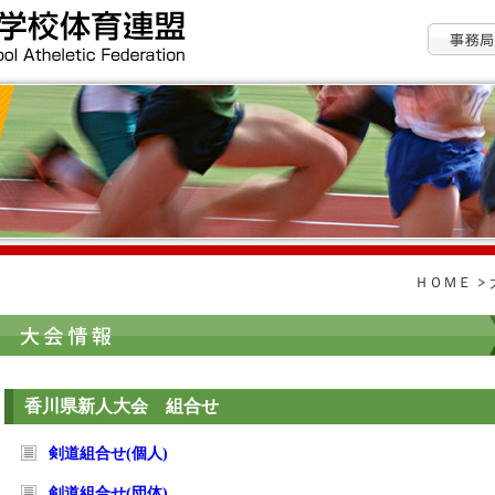
ＨＯＭＥ
香川県新人大会 組合せ
剣道組合せ(個人)
剣道組合せ(団体)