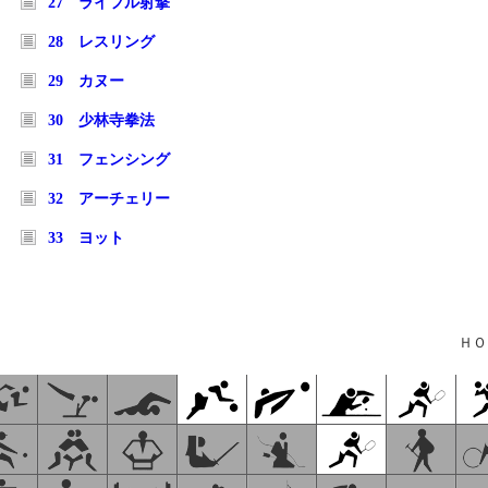
27 ライフル射撃
28 レスリング
29 カヌー
30 少林寺拳法
31 フェンシング
32 アーチェリー
33 ヨット
ＨＯ