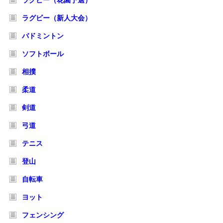
ラグビー（花園予選）
ラグビー（新人大会）
バドミントン
ソフトボール
相撲
柔道
剣道
弓道
テニス
登山
自転車
ヨット
フェンシング