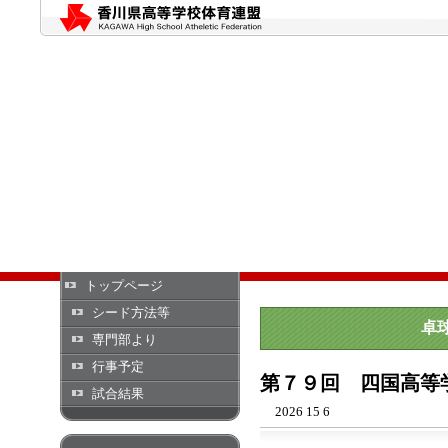
トップページ
シード方法等
卓
専門部より
行事予定
第７９回 四国高等
試合結果
2026 15 6