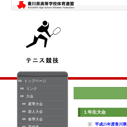
トップページ
リンク
大会
夏季大会
新人大会
１年生大会
春季大会
平成25年度香川
県総体